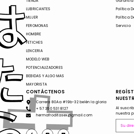
TIENDA
Garantía
LUBRICANTES
Política 
MUJER
Política 
FEROMONAS
Servicio
HOMBRE
FETICHES
LENCERIA
MODELO WEB
POTENCIALIZADORES
BEBIDAS Y ALGO MAS
MAYORISTA
CONTÁCTENOS
REGÍST
NUEST
Carrera 80Aa #19b-32 belén la gloria
Al suscri
+ 57 350 531 8127
nuestra p
hermafroditasex@gmail.com