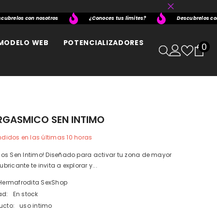
elos con nosotros
¿Conoces tus limites?
Descubrelos con no
MODELO WEB
POTENCIALIZADORES
0
0
it
RGASMICO SEN INTIMO
didos en las últimas
10
horas
os Sen Intimo! Diseñado para activar tu zona de mayor
lubricante te invita a explorar y...
Hermafrodita SexShop
ad:
En stock
ucto:
uso intimo