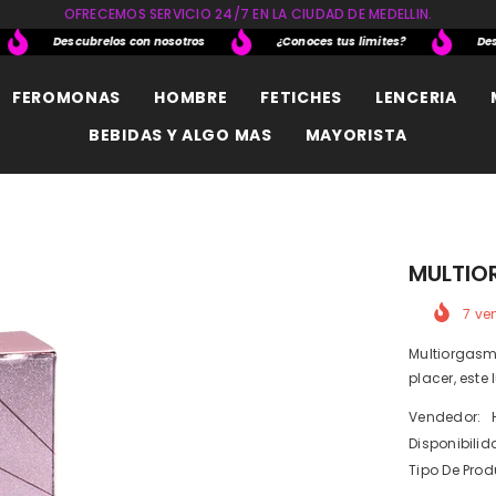
OFRECEMOS SERVICIO 24/7 EN LA CIUDAD DE MEDELLIN.
Descubrelos con nosotros
¿Conoces tus limites?
Descubr
FEROMONAS
HOMBRE
FETICHES
LENCERIA
BEBIDAS Y ALGO MAS
MAYORISTA
MULTIO
7
ven
Multiorgasm
placer, este 
Vendedor:
Disponibilid
Tipo De Prod