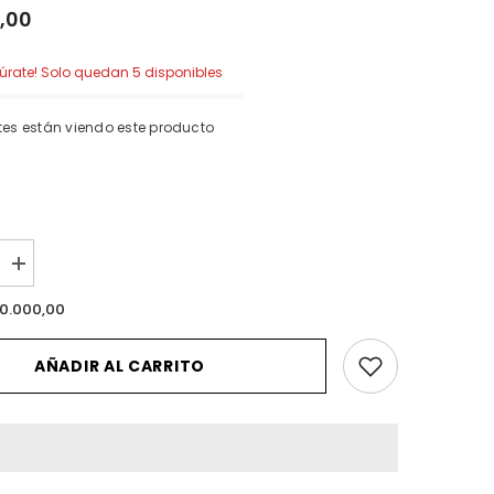
,00
apúrate! Solo quedan 5 disponibles
entes están viendo este producto
I18n
Error:
Missing
0.000,00
n
interpolation
value
ucto&quot;
&quot;producto&quot;
AÑADIR AL CARRITO
for
cir
&quot;Aumentar
la
cantidad
de
{{
producto
}}&quot;