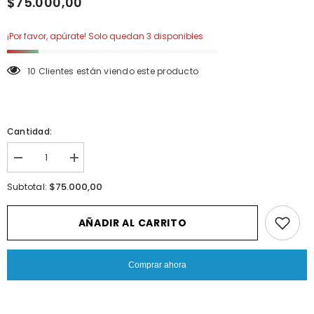
$75.000,00
¡Por favor, apúrate! Solo quedan 3 disponibles
10 Clientes están viendo este producto
Cantidad:
I18n
I18n
Error:
Error:
Missing
Missing
$75.000,00
Subtotal:
interpolation
interpolation
value
value
&quot;producto&quot;
&quot;producto&quot;
AÑADIR AL CARRITO
for
for
&quot;Reducir
&quot;Aumentar
la
la
cantidad
cantidad
Comprar ahora
de
de
{{
{{
producto
producto
}}&quot;
}}&quot;