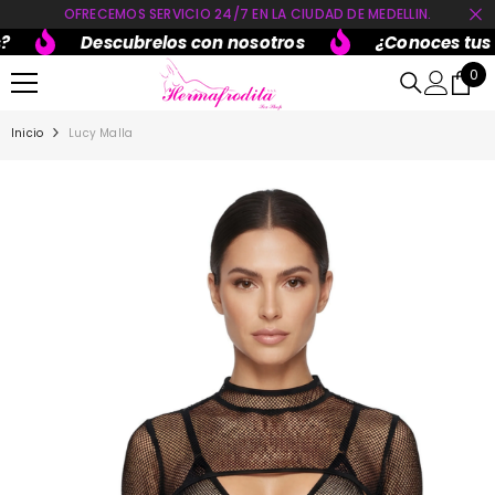
OFRECEMOS SERVICIO 24/7 EN LA CIUDAD DE MEDELLIN.
SALTAR AL CONTENIDO
Descubrelos con nosotros
¿Conoces tus li
0
0
ite
Inicio
Lucy Malla