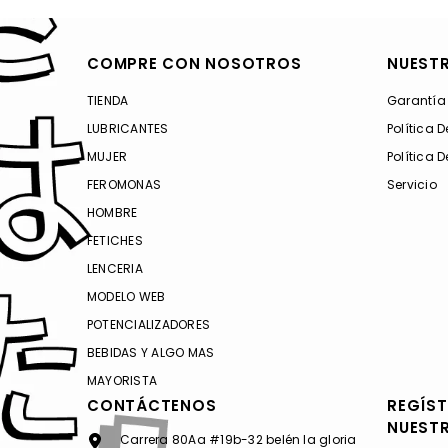
COMPRE CON NOSOTROS
NUESTR
TIENDA
Garantía
LUBRICANTES
Política 
MUJER
Política 
FEROMONAS
Servicio
HOMBRE
FETICHES
LENCERIA
MODELO WEB
POTENCIALIZADORES
BEBIDAS Y ALGO MAS
MAYORISTA
CONTÁCTENOS
REGÍST
NUEST
Carrera 80Aa #19b-32 belén la gloria