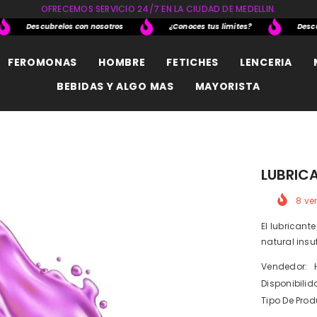
OFRECEMOS SERVICIO 24/7 EN LA CIUDAD DE MEDELLIN.
Descubrelos con nosotros
¿Conoces tus limites?
Descubrel
FEROMONAS
HOMBRE
FETICHES
LENCERIA
BEBIDAS Y ALGO MAS
MAYORISTA
LUBRICA
8
ven
El lubrican
natural insu
Vendedor:
Disponibilid
Tipo De Prod