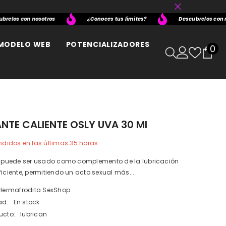
os con nosotros
¿Conoces tus limites?
Descubrelos con noso
MODELO WEB
POTENCIALIZADORES
0
0
it
NTE CALIENTE OSLY UVA 30 Ml
didos en las últimas
35
horas
te puede ser usado como complemento de la lubricación
ficiente, permitiendo un acto sexual más...
Hermafrodita SexShop
ad:
En stock
ucto:
lubrican