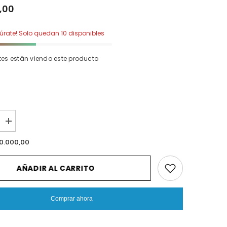
,00
púrate! Solo quedan 10 disponibles
entes están viendo este producto
I18n
Error:
Missing
0.000,00
n
interpolation
value
ucto&quot;
&quot;producto&quot;
AÑADIR AL CARRITO
for
cir
&quot;Aumentar
la
cantidad
Comprar ahora
de
{{
producto
}}&quot;