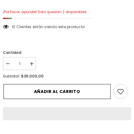
¡Por favor, apúrate! Solo quedan 2 disponibles
10 Clientes están viendo este producto
Cantidad:
I18n
I18n
Error:
Error:
Missing
Missing
$35.000,00
Subtotal:
interpolation
interpolation
value
value
&quot;producto&quot;
&quot;producto&quot;
AÑADIR AL CARRITO
for
for
&quot;Reducir
&quot;Aumentar
la
la
cantidad
cantidad
de
de
{{
{{
producto
producto
}}&quot;
}}&quot;