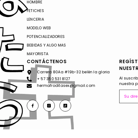
HOMBRE
FETICHES
LENCERIA
MODELO WEB
POTENCIALIZADORES
BEBIDAS Y ALGO MAS
MAYORISTA
CONTÁCTENOS
REGÍST
NUEST
Carrera 80Aa #19b-32 belén la gloria
Al suscri
+ 57 350 531 8127
nuestra p
hermafroditasex@gmail.com