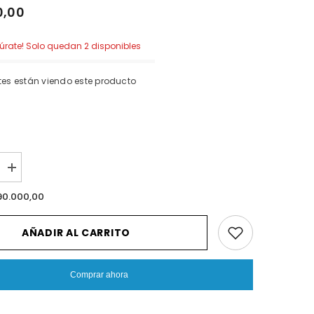
0,00
apúrate! Solo quedan 2 disponibles
ntes están viendo este producto
I18n
Error:
Missing
90.000,00
n
interpolation
value
ucto&quot;
&quot;producto&quot;
AÑADIR AL CARRITO
for
cir
&quot;Aumentar
la
cantidad
Comprar ahora
de
{{
producto
}}&quot;