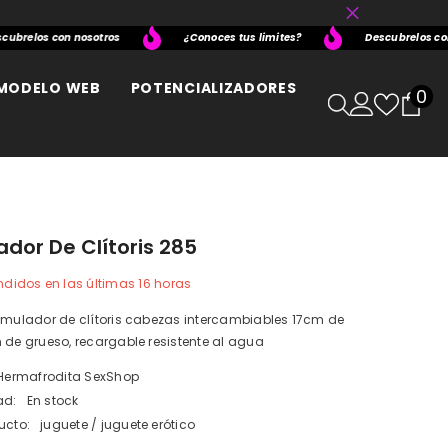
relos con nosotros
¿Conoces tus limites?
Descubrelos con no
MODELO WEB
POTENCIALIZADORES
0
0
it
ador De Clítoris 285
didos en las últimas
16
horas
timulador de clítoris cabezas intercambiables 17cm de
 de grueso, recargable resistente al agua
Hermafrodita SexShop
ad:
En stock
ucto:
juguete / juguete erótico