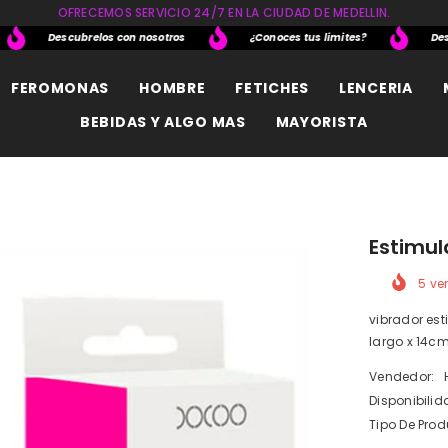
OFRECEMOS SERVICIO 24/7 EN LA CIUDAD DE MEDELLIN.
Descubrelos con nosotros
¿Conoces tus limites?
Descub
FEROMONAS
HOMBRE
FETICHES
LENCERIA
BEBIDAS Y ALGO MAS
MAYORISTA
Estimul
5
ven
vibrador es
largo x 14cm
Vendedor:
Disponibilid
Tipo De Prod