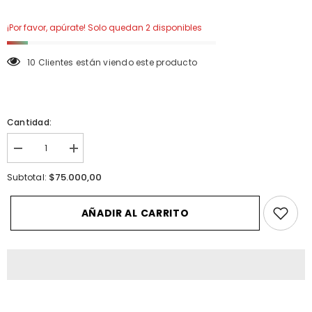
¡Por favor, apúrate! Solo quedan 2 disponibles
10 Clientes están viendo este producto
Cantidad:
I18n
I18n
Error:
Error:
Missing
Missing
$75.000,00
Subtotal:
interpolation
interpolation
value
value
&quot;producto&quot;
&quot;producto&quot;
AÑADIR AL CARRITO
for
for
&quot;Reducir
&quot;Aumentar
la
la
cantidad
cantidad
de
de
{{
{{
producto
producto
}}&quot;
}}&quot;